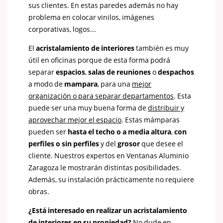
sus clientes. En estas paredes además no hay
problema en colocar vinilos, imágenes
corporativas, logos...
El
acristalamiento de interiores
también es muy
útil en oficinas porque de esta forma podrá
separar
espacios
,
salas de reuniones
o
despachos
a modo de
mampara
, para una
mejor
organización o para separar departamentos
. Esta
puede ser una muy buena forma de
distribuir y
aprovechar mejor el espacio
. Estas mámparas
pueden ser
hasta el techo o a media altura
,
con
perfiles o sin perfiles
y del
grosor
que desee el
cliente. Nuestros expertos en Ventanas Aluminio
Zaragoza le mostrarán distintas posibilidades.
Además, su instalación prácticamente no requiere
obras.
¿Está interesado en realizar un acristalamiento
de interiores en su propiedad?
No dude en