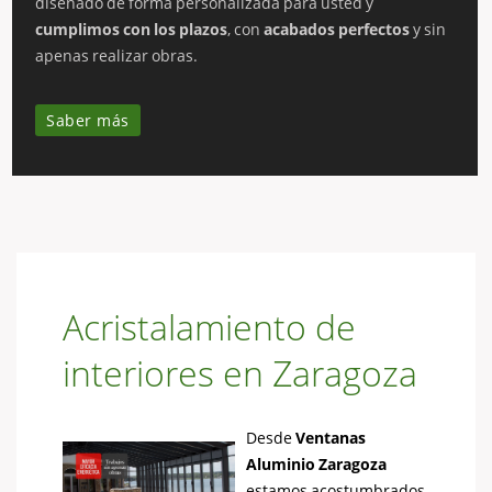
diseñado de forma personalizada para usted y
cumplimos con los plazos
, con
acabados perfectos
y sin
apenas realizar obras.
Saber más
Acristalamiento de
interiores en Zaragoza
Desde
Ventanas
Aluminio Zaragoza
estamos acostumbrados